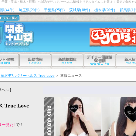
玉・千葉・茨城・栃木・群馬）+山梨のデリバリーヘルス情報をリアルタイムにお届け！ 貴方の知りた
県(44件)
埼玉県(20件)
千葉県(25件)
茨城県(18件)
栃木県(20件)
群馬県(1件
藤沢デリバリーヘルス True Love
＞
速報ニュース
ヘル ]
rue Love
リー見た｣
で！