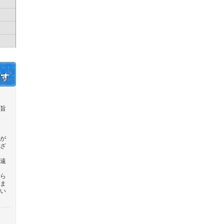
旨
が
ざ
遠
ら
ま
い