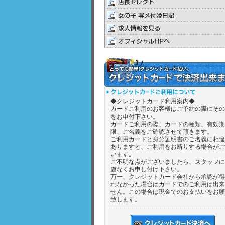
◆クレジットカード利用案内◆
カードご利用のお客様はご予約の際にその
をお申付下さい。
カードご利用の際、カードの種類、有効期
限、ご名義をご確認させて頂きます。
ご利用カードと身分証明書のご名義に相違
ありますと、ご利用をお断りする場合がご
います。
ご不明な点がございましたら、スタッフに
慮なくお申し付け下さい。
万一、クレジットカード会社から承認が得
れなかった場合はカードでのご利用は出来
せん。この場合は現金でのお支払いをお願
致します。