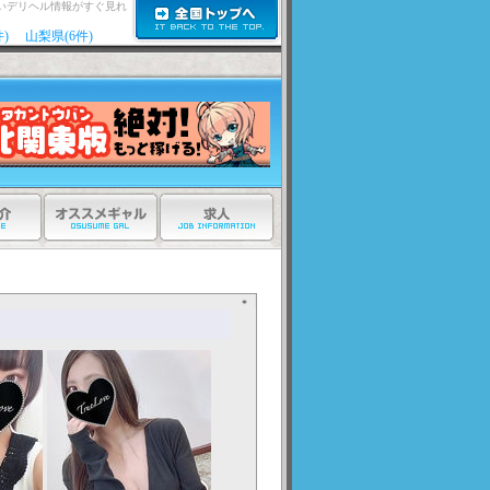
いデリヘル情報がすぐ見れ
)
山梨県(6件)