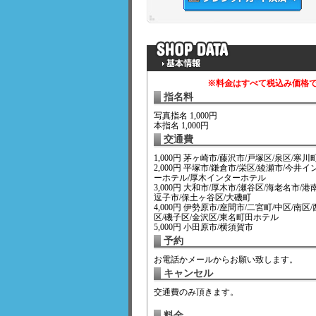
※料金はすべて税込み価格
指名料
写真指名 1,000円
本指名 1,000円
交通費
1,000円 茅ヶ崎市/藤沢市/戸塚区/泉区/寒川
2,000円 平塚市/鎌倉市/栄区/綾瀬市/今井イ
ーホテル/厚木インターホテル
3,000円 大和市/厚木市/瀬谷区/海老名市/港
逗子市/保土ヶ谷区/大磯町
4,000円 伊勢原市/座間市/二宮町/中区/南区/
区/磯子区/金沢区/東名町田ホテル
5,000円 小田原市/横須賀市
予約
お電話かメールからお願い致します。
キャンセル
交通費のみ頂きます。
料金