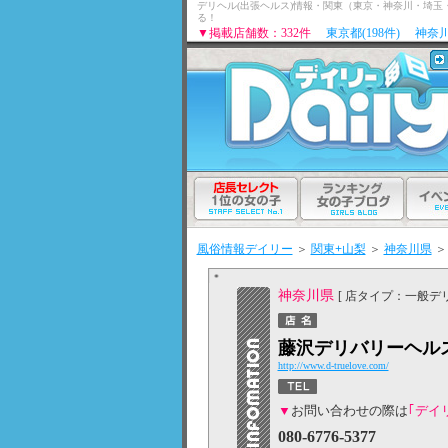
デリヘル(出張ヘルス)情報・関東（東京・神奈川・埼
る！
▼掲載店舗数：332件
東京都(198件)
神奈川
風俗情報デイリー
＞
関東+山梨
＞
神奈川県
＞
神奈川県
[ 店タイプ：一般デリ
藤沢デリバリーヘルス T
http://www.d-truelove.com/
▼
お問い合わせの際は
｢デイ
080-6776-5377