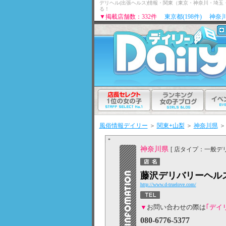
デリヘル(出張ヘルス)情報・関東（東京・神奈川・埼
る！
▼掲載店舗数：332件
東京都(198件)
神奈川
風俗情報デイリー
＞
関東+山梨
＞
神奈川県
＞
神奈川県
[ 店タイプ：一般デリ
藤沢デリバリーヘルス T
http://www.d-truelove.com/
▼
お問い合わせの際は
｢デイ
080-6776-5377