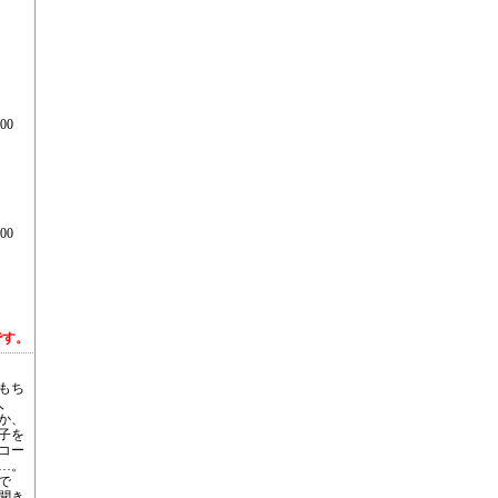
00
00
です。
はもち
人
か、
子を
コー
…。
で
聞き