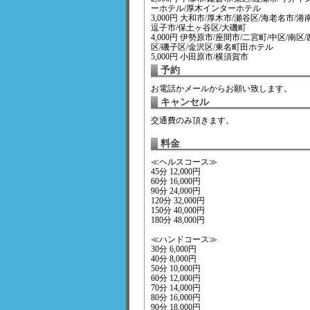
ーホテル/厚木インターホテル
3,000円 大和市/厚木市/瀬谷区/海老名市/港
逗子市/保土ヶ谷区/大磯町
4,000円 伊勢原市/座間市/二宮町/中区/南区/
区/磯子区/金沢区/東名町田ホテル
5,000円 小田原市/横須賀市
予約
お電話かメールからお願い致します。
キャンセル
交通費のみ頂きます。
料金
≪ヘルスコース≫
45分 12,000円
60分 16,000円
90分 24,000円
120分 32,000円
150分 40,000円
180分 48,000円
≪ハンドコース≫
30分 6,000円
40分 8,000円
50分 10,000円
60分 12,000円
70分 14,000円
80分 16,000円
90分 18,000円