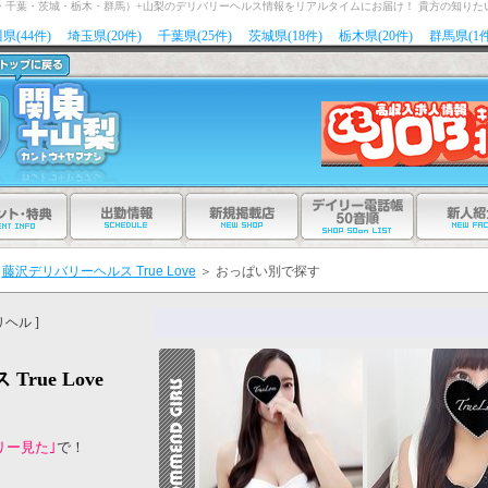
玉・千葉・茨城・栃木・群馬）+山梨のデリバリーヘルス情報をリアルタイムにお届け！ 貴方の知りた
県(44件)
埼玉県(20件)
千葉県(25件)
茨城県(18件)
栃木県(20件)
群馬県(1件
藤沢デリバリーヘルス True Love
＞
おっぱい別で探す
ヘル ]
rue Love
リー見た｣
で！