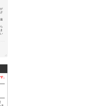
が
ざ
遠
ら
ま
い
です。
町
ンタ