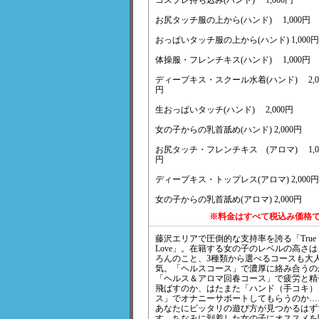
コスプレ持ち込み(ハンド) 1,000円
お尻タッチ服の上から(ハンド) 1,000円
おっぱいタッチ服の上から(ハンド) 1,000円
体操服・フレンチキス(ハンド) 1,000円
ディープキス・スクール水着(ハンド) 2,0
円
生おっぱいタッチ(ハンド) 2,000円
女の子からの乳首舐め(ハンド) 2,000円
お尻タッチ・フレンチキス (アロマ) 1,0
円
ディープキス・トップレス(アロマ) 2,000円
女の子からの乳首舐め(アロマ) 2,000円
※料金はすべて税込み価格
藤沢エリアで圧倒的な支持率を誇る「True
Love」。在籍する女の子のレベルの高さ
ろんのこと、3種類から選べるコースも大
気。「ヘルスコース」で濃厚に絡み合うの
「ヘルス＆アロマ回春コース」で疲労と精
飛ばすのか、はたまた「ハンド（手コキ）
ス」でオナニーサポートしてもらうのか…
あなたにピッタリの遊び方が見つかるはず
す。ちなみに到着した女の子にオススメを