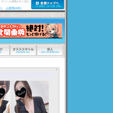
いデリヘル情報がすぐ見れ
)
山梨県(6件)