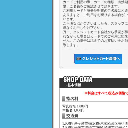
カードご利用の際、カードの種類、有効期
限、ご名義をご確認させて頂きます。
ご利用カードと身分証明書のご名義に相違
ありますと、ご利用をお断りする場合がご
います。
ご不明な点がございましたら、スタッフに
慮なくお申し付け下さい。
万一、クレジットカード会社から承認が得
れなかった場合はカードでのご利用は出来
せん。この場合は現金でのお支払いをお願
致します。
※料金はすべて税込み価格
指名料
写真指名 1,000円
本指名 1,000円
交通費
1,000円 茅ヶ崎市/藤沢市/戸塚区/泉区/寒川
2,000円 平塚市/鎌倉市/栄区/綾瀬市/今井イ