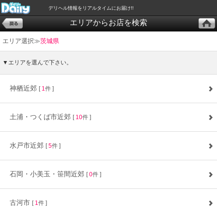
デリヘル情報をリアルタイムにお届け!!
エリアからお店を検索
エリア選択≫
茨城県
▼エリアを選んで下さい。
神栖近郊
[
1
件 ]
土浦・つくば市近郊
[
10
件 ]
水戸市近郊
[
5
件 ]
石岡・小美玉・笹間近郊
[
0
件 ]
古河市
[
1
件 ]