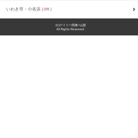
いわき市・小名浜
[
0
件 ]
(C)デイリー関東+山梨
All Rights Reserved.