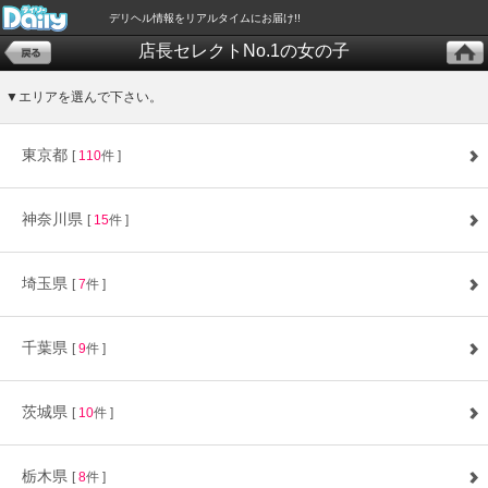
デリヘル情報をリアルタイムにお届け!!
店長セレクトNo.1の女の子
▼エリアを選んで下さい。
東京都
[
110
件 ]
神奈川県
[
15
件 ]
埼玉県
[
7
件 ]
千葉県
[
9
件 ]
茨城県
[
10
件 ]
栃木県
[
8
件 ]