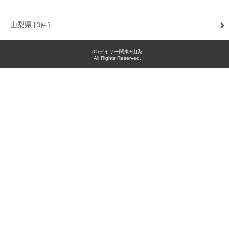
山梨県
[
3
件 ]
(C)デイリー関東+山梨
All Rights Reserved.