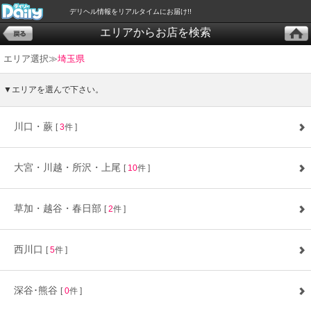
デリヘル情報をリアルタイムにお届け!!
エリアからお店を検索
エリア選択≫
埼玉県
▼エリアを選んで下さい。
川口・蕨
[
3
件 ]
大宮・川越・所沢・上尾
[
10
件 ]
草加・越谷・春日部
[
2
件 ]
西川口
[
5
件 ]
深谷･熊谷
[
0
件 ]