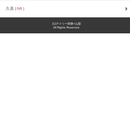
久喜
[
0
件 ]
(C)デイリー関東+山梨
All Rights Reserved.