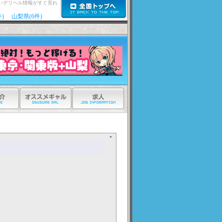
いデリヘル情報がすぐ見れ
)
山梨県(6件)