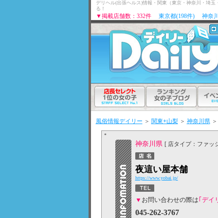
デリヘル(出張ヘルス)情報・関東（東京・神奈川・埼
る！
▼掲載店舗数：332件
東京都(198件)
神奈川
風俗情報デイリー
＞
関東+山梨
＞
神奈川県
＞
神奈川県
[ 店タイプ：ファッ
夜這い屋本舗
https://www.yobai.jp/
▼
お問い合わせの際は
｢デイ
045-262-3767