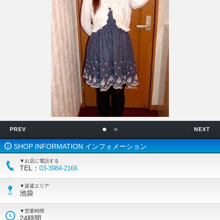
•
•
PREV
NEXT
SHOP INFORMATION インフォメーション
▼お店に電話する
TEL：
03-3984-2166
▼派遣エリア
池袋
▼営業時間
24時間