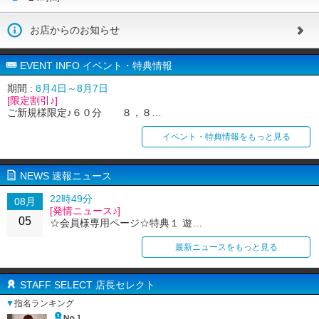
お店からのお知らせ
EVENT INFO イベント・特典情報
期間 :
8月4日～8月7日
[限定割引♪]
ご新規様限定♪６０分 ８，８…
イベント・特典情報をもっと見る
NEWS 速報ニュース
22時49分
08月
[発情ニュース♪]
05
☆会員様専用ページ☆特典１ 遊…
最新ニュースをもっと見る
STAFF SELECT 店長セレクト
▼
指名ランキング