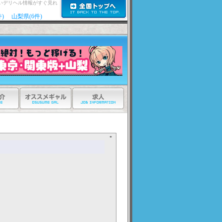
いデリヘル情報がすぐ見れ
)
山梨県(6件)