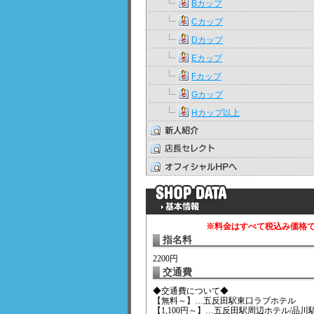
Bカップ
Cカップ
Dカップ
Eカップ
Fカップ
Gカップ
Hカップ以上
※料金はすべて税込み価格
指名料
2200円
交通費
◆交通費について◆
【無料～】…五反田駅東口ラブホテル
【1,100円～】…五反田駅周辺ホテル/品川