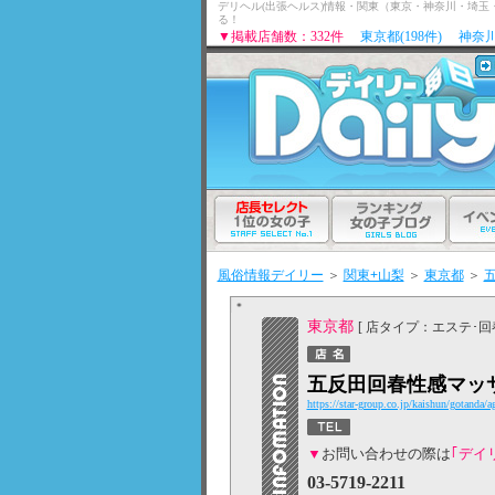
デリヘル(出張ヘルス)情報・関東（東京・神奈川・埼
る！
▼掲載店舗数：332件
東京都(198件)
神奈川
風俗情報デイリー
＞
関東+山梨
＞
東京都
＞
東京都
[ 店タイプ：エステ･回
五反田回春性感マッ
https://star-group.co.jp/kaishun/gotanda/a
▼
お問い合わせの際は
｢デイ
03-5719-2211