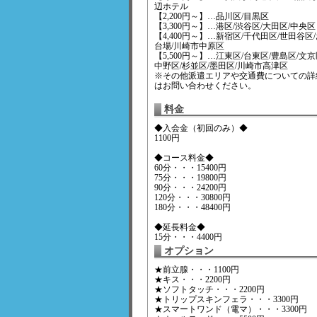
辺ホテル
【2,200円～】…品川区/目黒区
【3,300円～】…港区/渋谷区/大田区/中央区
【4,400円～】…新宿区/千代田区/世田谷区
台場/川崎市中原区
【5,500円～】…江東区/台東区/豊島区/文京
中野区/杉並区/墨田区/川崎市高津区
※その他派遣エリアや交通費についての詳
はお問い合わせください。
料金
◆入会金（初回のみ）◆
1100円
◆コース料金◆
60分・・・15400円
75分・・・19800円
90分・・・24200円
120分・・・30800円
180分・・・48400円
◆延長料金◆
15分・・・4400円
オプション
★前立腺・・・1100円
★キス・・・2200円
★ソフトタッチ・・・2200円
★トリップスキンフェラ・・・3300円
★スマートワンド（電マ）・・・3300円