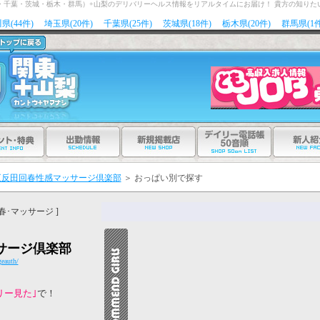
玉・千葉・茨城・栃木・群馬）+山梨のデリバリーヘルス情報をリアルタイムにお届け！ 貴方の知りた
県(44件)
埼玉県(20件)
千葉県(25件)
茨城県(18件)
栃木県(20件)
群馬県(1件
五反田回春性感マッサージ倶楽部
＞
おっぱい別で探す
春･マッサージ ]
サージ倶楽部
geauth/
リー見た｣
で！