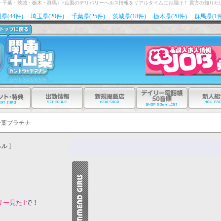
玉・千葉・茨城・栃木・群馬）+山梨のデリバリーヘルス情報をリアルタイムにお届け！ 貴方の知りた
県(44件)
埼玉県(20件)
千葉県(25件)
茨城県(18件)
栃木県(20件)
群馬県(1件
千葉プラチナ
ル ]
リー見た｣
で！