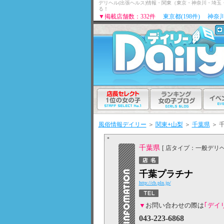
デリヘル(出張ヘルス)情報・関東（東京・神奈川・埼
る！
▼掲載店舗数：332件
東京都(198件)
神奈川
風俗情報デイリー
＞
関東+山梨
＞
千葉県
＞
千葉県
[ 店タイプ：一般デリヘ
千葉プラチナ
http://cb.pln.jp/
▼
お問い合わせの際は
｢デイ
043-223-6868