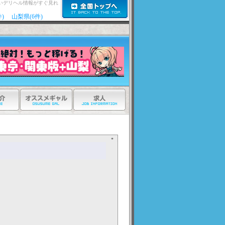
いデリヘル情報がすぐ見れ
)
山梨県(6件)