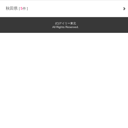
秋田県
[
5
件 ]
(C)デイリー東北
All Rights Reserved.