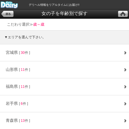
デリヘル情報をリアルタイムにお届け!!
女の子を年齢別で探す
こだわり選択≫
歳～歳
▼エリアを選んで下さい。
宮城県
[
30
件 ]
山形県
[
11
件 ]
福島県
[
11
件 ]
岩手県
[
6
件 ]
青森県
[
13
件 ]