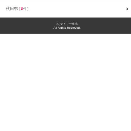
秋田県
[
0
件 ]
(C)デイリー東北
All Rights Reserved.