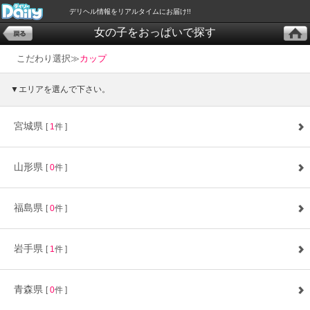
デリヘル情報をリアルタイムにお届け!!
女の子をおっぱいで探す
こだわり選択≫
カップ
▼エリアを選んで下さい。
宮城県
[
1
件 ]
山形県
[
0
件 ]
福島県
[
0
件 ]
岩手県
[
1
件 ]
青森県
[
0
件 ]