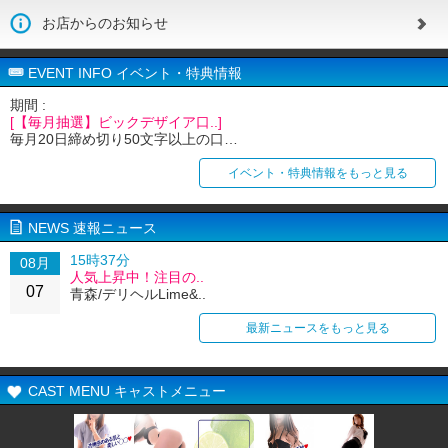
お店からのお知らせ
EVENT INFO イベント・特典情報
期間 :
[【毎月抽選】ビックデザイア口..]
毎月20日締め切り50文字以上の口…
イベント・特典情報をもっと見る
NEWS 速報ニュース
15時37分
08月
人気上昇中！注目の..
07
青森/デリヘルLime&..
最新ニュースをもっと見る
CAST MENU キャストメニュー