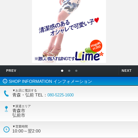
•
•
•
PREV
NEXT
SHOP INFORMATION インフォメーション
▼お店に電話する
青森・弘前 TEL：
080-5225-1600
▼派遣エリア
青森市
弘前市
▼営業時間
10:00～翌2:00