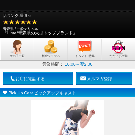
店ランク:星６
つ
青森県 / 一般デリヘル
『Lime*青森県の大型トップブランド』
女の子一覧
料金システム
イベント･特典
ただいま出勤
営業時間：
10:00～翌2:00
お店に電話する
メルマガ登録
Pick Up Cast ピックアップキャスト