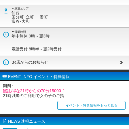
▼派遣エリア
仙台
国分町･立町･一番町
富谷･大和
▼営業時間
年中無休 9時～翌3時
電話受付 8時半～翌2時受付
お店からのお知らせ
EVENT INFO イベント・特典情報
期間 :
[超お得な21時からの70分15000..]
21時以降のご利用で女の子のご指…
イベント・特典情報をもっと見る
NEWS 速報ニュース