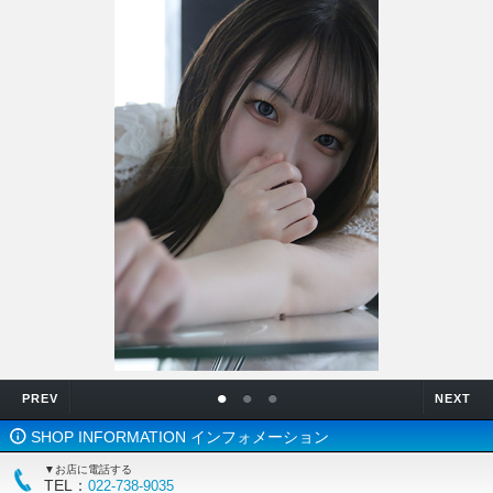
•
•
•
PREV
NEXT
SHOP INFORMATION インフォメーション
▼お店に電話する
TEL：
022-738-9035