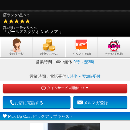
店ランク:星５
つ
宮城県 / 一般デリヘル
『ガールズスタジオ NoA-ノア-』
女の子一覧
料金システム
イベント･特典
ただいま出勤
営業時間：
年中無休
9時～翌3時
営業時間：
電話受付
8時半～翌2時受付
タイムサービス開催中！▼
お店に電話する
メルマガ登録
Pick Up Cast ピックアップキャスト