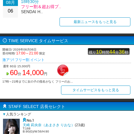
18時30分
08月
フリー割＆超お得プ..
06
SENDAI H..
最新ニュースをもっと見る
TIME SERVICE タイムサービス
開催日/ 2026年08月06日
10
44
36
残り
時間
分
秒
17:00～21:00
受付時間/
限定
激アツ! フリー割 イベント
通常 60分 15,000円
6
60
14,000
％
分
円
17時～21時までに女の子の指名がなく フリーのお...
タイムサービスをもっと見る
STAFF SELECT 店長セレクト
▼
人気ランキング
天崎 莉央奈（あまさき りおな）
(23歳)
T:168
B:90(G)/W:56/H:90