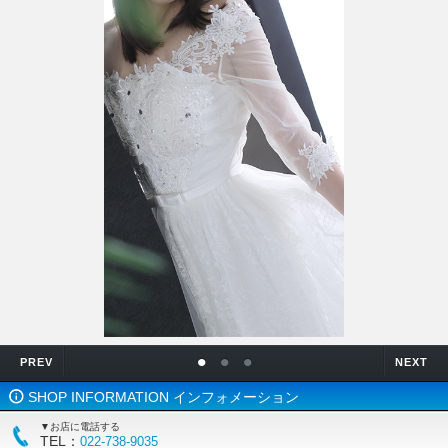
•
•
•
PREV
NEXT
SHOP INFORMATION インフォメーション
▼お店に電話する
TEL：
022-738-9035