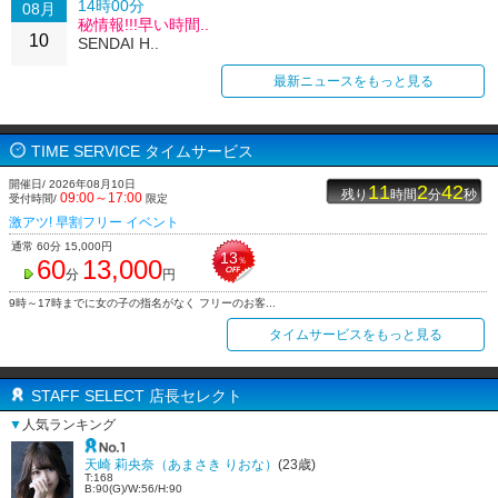
14時00分
08月
秘情報!!!早い時間..
10
SENDAI H..
最新ニュースをもっと見る
TIME SERVICE タイムサービス
開催日/ 2026年08月10日
11
2
42
残り
時間
分
秒
09:00～17:00
受付時間/
限定
激アツ! 早割フリー イベント
通常 60分 15,000円
13
60
13,000
％
分
円
9時～17時までに女の子の指名がなく フリーのお客...
タイムサービスをもっと見る
STAFF SELECT 店長セレクト
▼
人気ランキング
天崎 莉央奈（あまさき りおな）
(23歳)
T:168
B:90(G)/W:56/H:90