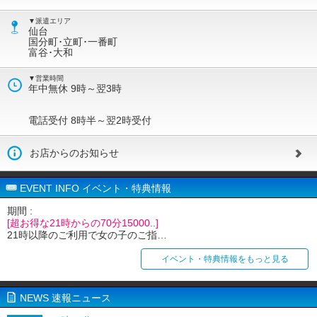
▼派遣エリア
仙台
国分町･立町･一番町
富谷･大和
▼営業時間
年中無休 9時～翌3時
電話受付 8時半～翌2時受付
お店からのお知らせ
EVENT INFO イベント・特典情報
期間 :
[超お得な21時からの70分15000..]
21時以降のご利用で女の子のご指…
イベント・特典情報をもっと見る
NEWS 速報ニュース