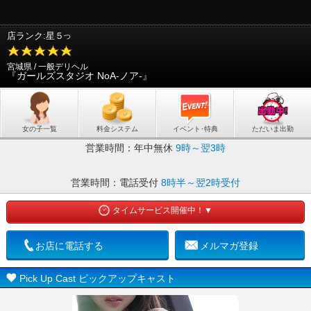
店ランク:星５
つ
宮城県 / 一般デリヘル
『ガールズスタジオ NoA-ノア-』
女の子一覧
料金システム
イベント･特典
ただいま出勤
営業時間：
年中無休
9時～翌3時
営業時間：
電話受付
8時半～翌2時受付
タイムサービス開催中！▼
お店に電話する
メルマガ登録
Pick Up Cast ピックアップキャスト