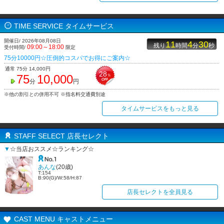
TIME SERVICE タイムサービス
開催日/ 2026年08月08日
11
4
30
残り
時間
分
秒
09:00～18:00
受付時間/
限定
75分10000円☆圧倒的コスパでお得にご案内☆
通常 75分 14,000円
28
75
10,000
％
分
円
※他の割引との併用不可 ※指名料交通費別途
タイムサービスをもっと見る
STAFF SELECT 店長セレクト
▼
☆当店おススメ☆ランキング☆
あんな
(20歳)
T:154
B:90(G)/W:58/H:87
店長セレクトを全員見る
CAST MENU キャストメニュー