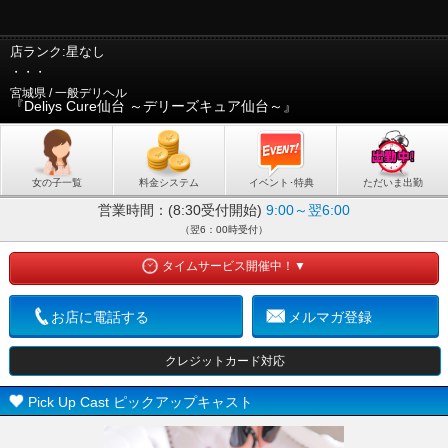
店ランク:星なし
・・・
宮城県 / 一般デリヘル
『Deliys Cure仙台 ～デリーズキュア仙台～』
女の子一覧
料金システム
イベント･特典
ただいま出勤
営業時間：
(8:30受付開始)
9:00～翌6:00
（翌6：00時受付）
タイムサービス開催中！▼
お店に電話する
メルマガ登録
クレジットカード対応
Pick Up Cast ピックアップキャスト