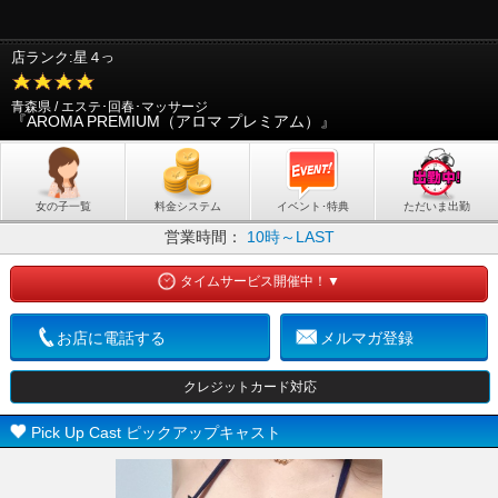
店ランク:星４
つ
青森県 / エステ･回春･マッサージ
『AROMA PREMIUM（アロマ プレミアム）』
女の子一覧
料金システム
イベント･特典
ただいま出勤
営業時間：
10時～LAST
タイムサービス開催中！▼
お店に電話する
メルマガ登録
クレジットカード対応
Pick Up Cast ピックアップキャスト