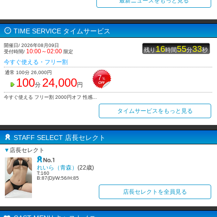
最新ニュースをもっと見る
TIME SERVICE タイムサービス
開催日/ 2026年08月09日
16
55
33
残り
時間
分
秒
10:00～02:00
受付時間/
限定
今すぐ使える・フリー割
通常 100分 26,000円
7
100
24,000
％
分
円
今すぐ使える フリー割 2000円オフ 性感...
タイムサービスをもっと見る
STAFF SELECT 店長セレクト
▼
店長セレクト
れいら（青森）
(22歳)
T:160
B:87(D)/W:56/H:85
店長セレクトを全員見る