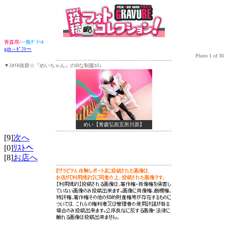
青森県
/
一般ﾃﾞﾘﾍﾙ
gift～ｷﾞﾌﾄ～
Photo 1 of 30
▼ｽﾀｲﾙ抜群☆『めいちゃん』のHな制服ｺｽ♪
めい【青森弘前五所川原】
[9]
次へ
[0]
ﾘｽﾄへ
[8]
お店へ