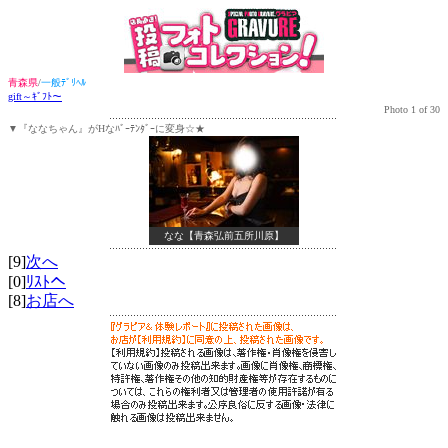
青森県
/
一般ﾃﾞﾘﾍﾙ
gift～ｷﾞﾌﾄ～
Photo 1 of 30
▼『ななちゃん』がHなﾊﾞｰﾃﾝﾀﾞｰに変身☆★
なな【青森弘前五所川原】
[9]
次へ
[0]
ﾘｽﾄへ
[8]
お店へ