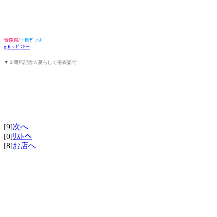
青森県
/
一般ﾃﾞﾘﾍﾙ
gift～ｷﾞﾌﾄ～
▼３周年記念☆夏らしく浴衣姿で
[9]
次へ
[0]
ﾘｽﾄへ
[8]
お店へ