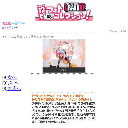
青森県
/
一般ﾃﾞﾘﾍﾙ
gift～ｷﾞﾌﾄ～
Photo 1 of 30
▼ﾊﾞﾆｰｺｽに変身して２周年をお祝い☆★
みく
[9]
次へ
[0]
ﾘｽﾄへ
[8]
お店へ